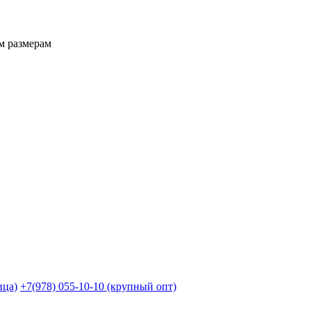
м размерам
ица)
+7(978) 055-10-10 (крупный опт)